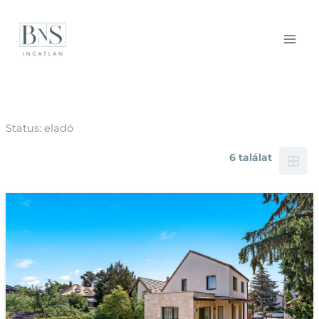
Skip
MAI
to
MEN
content
Status:
eladó
6 találat