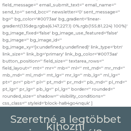
field_message='' email_submit_text='' email_name=''
send_to='' send_bcc='' newsletter='0' sent_message=''
bg='' bg_color='#0073aa' bg_gradient='linear-
gradient(135deg,rgba(6,147,227,1) 0%,rgb(155,81,224) 100%)'
bg_image_fixed='false' bg_image_use_featured='false'
bg_image='' bg_image_id=''
bg_image_xy='{x:undefined,y:undefined}' link_type='btn'
link_size='' link_bg='primary' link_bg_color='#0073aa'
button_position='' field_size='' textarea_rows=''
field_layout='' mt='' mr='' mb='' ml='' mt_md='' mr_md=''
mb_md='' ml_md='' mt_lg='' mr_lg='' mb_lg='' ml_lg=''
pt='' pr='' pb='' pl='' pt_md='' pr_md='' pb_md='' pl_md=''
pt_lg='' pr_lg='' pb_lg='' pl_lg='' border='' rounded=''
rounded_size='' shadow='' visibility_conditions=''
css_class='' styleid='block-ha84go4nquk' ]
Szeretné a legtöbbet
kihozni