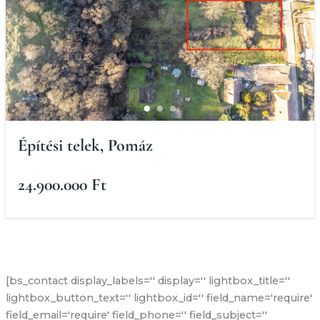
Építési telek, Pomáz
24.900.000 Ft
[bs_contact display_labels='' display='' lightbox_title=''
lightbox_button_text='' lightbox_id='' field_name='require'
field_email='require' field_phone='' field_subject=''