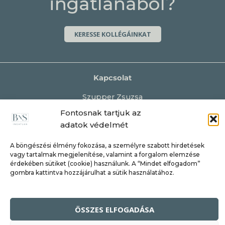
ingatlanából?
KERESSE KOLLÉGÁINKAT
Kapcsolat
Szupper Zsuzsa
+36 70 341 9611
Fontosnak tartjuk az
szupperzsuzsa@bnsingatlan.hu
adatok védelmét
A böngészési élmény fokozása, a személyre szabott hirdetések
Kövess minket a social media felületeken
vagy tartalmak megjelenítése, valamint a forgalom elemzése
érdekében sütiket (cookie) használunk. A “Mindet elfogadom”
gombra kattintva hozzájárulhat a sütik használatához.
BnS Ingatlan © 2026
ÖSSZES ELFOGADÁSA
Adatkezelési Tájékoztató