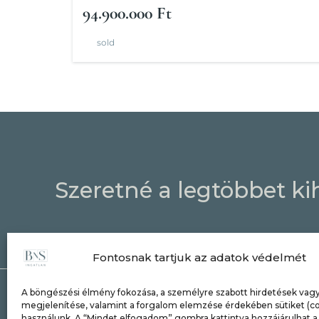
94.900.000 Ft
sold
Szeretné a legtöbbet ki
Fontosnak tartjuk az adatok védelmét
A böngészési élmény fokozása, a személyre szabott hirdetések vagy
megjelenítése, valamint a forgalom elemzése érdekében sütiket (co
használunk. A “Mindet elfogadom” gombra kattintva hozzájárulhat a 