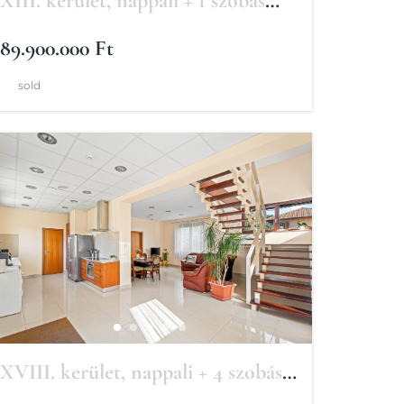
XIII. kerület, nappali + 1 szobás
lakás
89.900.000 Ft
sold
XVIII. kerület, nappali + 4 szobás