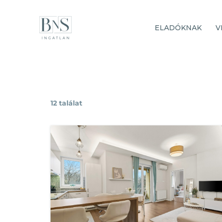
Skip
to
ELADÓKNAK
V
content
12 találat