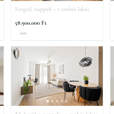
Szeged, nappali + 1 szobás lakás
58.900.000 Ft
sold