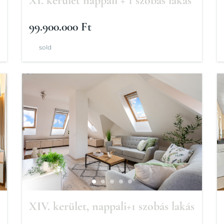
XI. kerület nappali + 1 szobás lakás
99.900.000 Ft
sold
XIV. kerület, nappali+1 szobás lakás