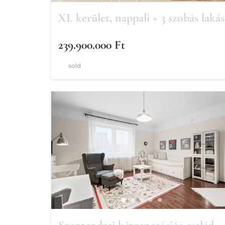
XI. kerület, nappali + 3 szobás lakás
239.900.000 Ft
sold