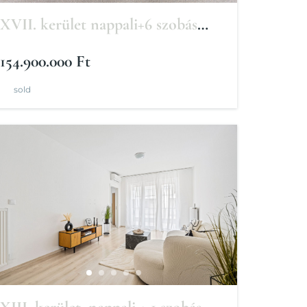
XVII. kerület nappali+6 szobás
családi ház
154.900.000 Ft
sold