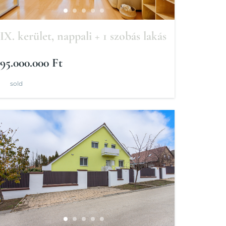
IX. kerület, nappali + 1 szobás lakás
95.000.000 Ft
sold