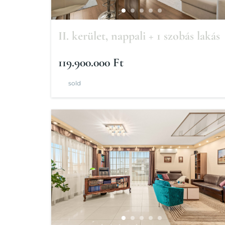
II. kerület, nappali + 1 szobás lakás
119.900.000 Ft
sold