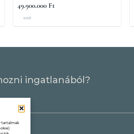
49.900.000 Ft
sold
hozni ingatlanából?
 tartalmak
okie)
sütik