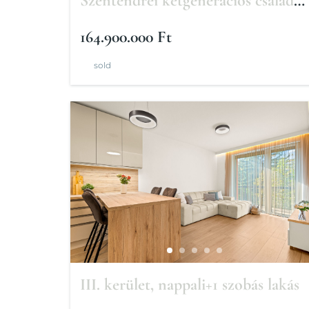
Szentendrei kétgenerációs családi
ház
164.900.000 Ft
sold
III. kerület, nappali+1 szobás lakás